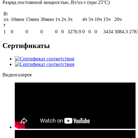
Разряд постоянной мощностью, Вт/эл-т (при 25°С)
В/
эл-
10мин
15мин
30мин
1ч
2ч
3ч
4ч
5ч
10ч
15ч
20ч
т
1
0
0
0
0
0
3276.9
0
0
0
3434
3084.3
278
Сертификаты
Видеогалерея