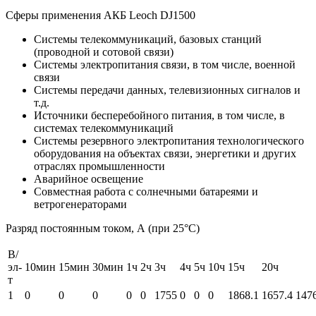
Сферы применения АКБ Leoch DJ1500
Системы телекоммуникаций, базовых станций
(проводной и сотовой связи)
Системы электропитания связи, в том числе, военной
связи
Системы передачи данных, телевизионных сигналов и
т.д.
Источники бесперебойного питания, в том числе, в
системах телекоммуникаций
Системы резервного электропитания технологического
оборудования на объектах связи, энергетики и других
отраслях промышленности
Аварийное освещение
Совместная работа с солнечными батареями и
ветрогенераторами
Разряд постоянным током, А (при 25°С)
В/
эл-
10мин
15мин
30мин
1ч
2ч
3ч
4ч
5ч
10ч
15ч
20ч
т
1
0
0
0
0
0
1755
0
0
0
1868.1
1657.4
147