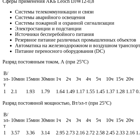
Сферы применения АКБ Leoch DJW12-0,8
Системы телекоммуникации и связи
Системы аварийного освещения
Системы пожарной и охранной сигнализации
Электростанции и подстанции
Источники бесперебойного питания
Резервное питание различных промышленных объектов
Автоматика на железнодорожном и воздушном транспор
Питание переносного оборудования (DC)
Разряд постоянным током, А (при 25°С)
В/
эл-
10мин
15мин
30мин
1ч
2ч
3ч
4ч
5ч
10ч
15ч
20ч
т
1
2.1
1.93
1.79
1.64
1.49
1.17
1.55
1.45
1.37
1.28
1.17
0
Разряд постоянной мощностью, Вт/эл-т (при 25°С)
В/
эл-
10мин
15мин
30мин
1ч
2ч
3ч
4ч
5ч
10ч
15ч
20ч
т
1
3.57
3.36
3.14
2.95
2.73
2.16
2.72
2.58
2.45
2.33
2.16
1