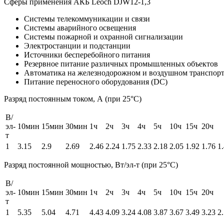
Сферы применения АКБ Leoch DJW12-1,3
Системы телекоммуникации и связи
Системы аварийного освещения
Системы пожарной и охранной сигнализации
Электростанции и подстанции
Источники бесперебойного питания
Резервное питание различных промышленных объектов
Автоматика на железнодорожном и воздушном транспор
Питание переносного оборудования (DC)
Разряд постоянным током, А (при 25°С)
В/
эл-
10мин
15мин
30мин
1ч
2ч
3ч
4ч
5ч
10ч
15ч
20ч
т
1
3.15
2.9
2.69
2.46
2.24
1.75
2.33
2.18
2.05
1.92
1.76
1
Разряд постоянной мощностью, Вт/эл-т (при 25°С)
В/
эл-
10мин
15мин
30мин
1ч
2ч
3ч
4ч
5ч
10ч
15ч
20ч
т
1
5.35
5.04
4.71
4.43
4.09
3.24
4.08
3.87
3.67
3.49
3.23
2