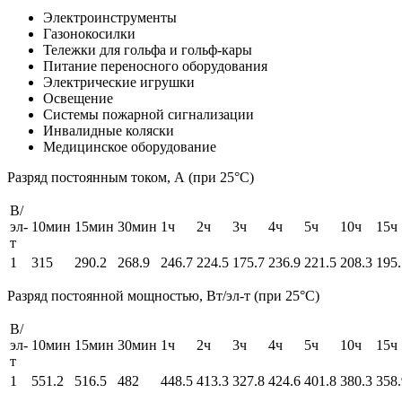
Электроинструменты
Газонокосилки
Тележки для гольфа и гольф-кары
Питание переносного оборудования
Электрические игрушки
Освещение
Системы пожарной сигнализации
Инвалидные коляски
Медицинское оборудование
Разряд постоянным током, А (при 25°С)
В/
эл-
10мин
15мин
30мин
1ч
2ч
3ч
4ч
5ч
10ч
15ч
т
1
315
290.2
268.9
246.7
224.5
175.7
236.9
221.5
208.3
195.
Разряд постоянной мощностью, Вт/эл-т (при 25°С)
В/
эл-
10мин
15мин
30мин
1ч
2ч
3ч
4ч
5ч
10ч
15ч
т
1
551.2
516.5
482
448.5
413.3
327.8
424.6
401.8
380.3
358.