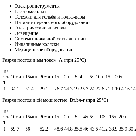
Электроинструменты
Газонокосилки
Тележки для гольфа и гольф-кары
Питание переносного оборудования
Электрические игрушки
Освещение
Системы пожарной сигнализации
Инвалидные коляски
Медицинское оборудование
Разряд постоянным током, А (при 25°С)
В/
эл-
10мин
15мин
30мин
1ч
2ч
3ч
4ч
5ч
10ч
15ч
20ч
т
1
34.1
31.4
29.1
26.7
24.3
19
25.7
24
22.6
21.1
19.4
16
14
Разряд постоянной мощностью, Вт/эл-т (при 25°С)
В/
эл-
10мин
15мин
30мин
1ч
2ч
3ч
4ч
5ч
10ч
15ч
20ч
т
1
59.7
56
52.2
48.6
44.8
35.5
46
43.5
41.2
38.9
35.9
30.